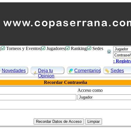
l
|
Torneos y Eventos
|
Jugadores
|
Ranking
|
Sedes
¡ Registr
Novedades
Deja tu
Comentarios
Sedes
Opinion
Recordar Contraseña
Acceso como