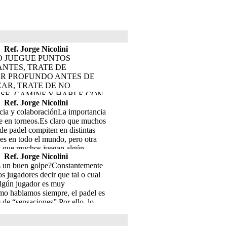
Ref. Jorge Nicolini
 JUEGUE PUNTOS
NTES, TRATE DE
AR PROFUNDO ANTES DE
AR, TRATE DE NO
SE, CAMINE Y HABLE CON
Ref. Jorge Nicolini
PAÃ‘ERO, CONCENTRESE
ia y colaboraciónLa importancia
UNTO QUE VIENE, ESO LE
e en torneos.Es claro que muchos
AYOR TRANQUILIDAD Y
de padel compiten en distintas
APRESURARA.
s en todo el mundo, pero otra
es que muchos juegan algún
Ref. Jorge Nicolini
n amigos y nada mas. Para ellos
 un buen golpe?Constantemente
 que nos sigan y no participen en
 jugadores decir que tal o cual
as habitualmente, es esta
algún jugador es muy
ción.Según nuestro psicólogo
o hablamos siempre, el padel es
oda convocatoria “social” genera
 de “sensaciones” Por ello, lo
ión y competencia. Hemos
 es la evaluación del tiro según la
ue dicha competencia ya es
l recibirlo. Por otro lado, todo
el hombre, pero las vivencias de