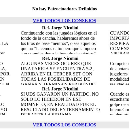
No hay Patrocinadores Definidos
VER TODOS LOS CONSEJOS
Ref. Jorge Nicolini
Continuando con las jugadas lógicas en el
CUANDO
fondo de la cancha, hablaremos ahora de
IMPORTA
 LA
los tiros de base “neutros”, o sea aquellos
RESPIR
que no “hacemos daño pero que tampoco
COMENZ
DE
son complicados a la hora de ejecutarlos”
APURAR
Ref. Jorge Nicolini
E NO
que son los que nos dan el tan valioso
SU COM
O
ALGUNAS VECES OCURRE QUE
Competenc
ICAS
VOLUMEN DE JUEGO. Infinidad de
EN EL P
LA,
UNA PAREJA SE ENCUENTRA 5-2 ,
de anotars
O
veces nos encontramos en el fondo de la
DARA M
 POR
ARRIBA EN EL TERCER SET CON
jugadores 
A,
cancha con una pelota “neutra”, que no es
NO SE 
EN
TODAS LAS POSIBILIDADES DE
modalidade
GUN
complicada, pero tampoco fácil para contra
R UN
GANAR Y TERMINAN PERDIENDO
realidad 
AR
golpear. En cuanto a la dirección ,
Ref. Jorge Nicolini
NA
EL PARTIDO. MUCHAS VECES LOS
partido co
,
tomaremos como lógicos los tiros que
A
SI UDS GANARON UN PARTIDO, NO
Cuando es
 YA
JUGADORES YA PIENSAN QUE LO
y para los
vayan entre un jugador y el otro, entre
SOLO LO HICIERON EN ESE
escuchamos
PARA
TIENEN GANADO Y SI ES UNO MUY
competenci
LA
“eje” de cada uno, es decir, sobre el cuerpo
LO
MOMNETO, EN REALIDAD FUE EL
golpe de 
IMPORTANTE, PIENSAN “QUE
recomenda
. EN
del que esta a su frente o sobre el cuerpo
UYO
RESULTADO DEL ENTRENAMEINTO
bueno.Com
U
BUENO GANAR ESTE
experto, t
del que tiene cruzado, NUNCA
 EN
DURANTE LA SEMANA.
un deporte
 DEL
PARTIDO”.AQUÍ SE PRESENTA UN
colaborac
 PARA
ABRIENDOLES EL ANGULO, evitando
SE
PRACTIQUE CUANTO MAS PUEDA
importante
“BAJON EN LA INTENSIDAD EN EL
hablado q
OS
la “chiquita” cruzada y la paralela (como
VER TODOS LOS CONSEJOS
QUE MEJOR SERA EL RESULTADO,
sensación a
JUEGO”LO CIERTO ES QUE
innata en 
para pasarlos) el motivo es que además de