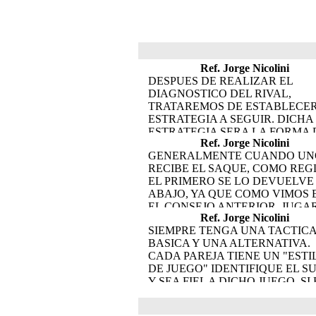
Ref. Jorge Nicolini
DESPUES DE REALIZAR EL
DIAGNOSTICO DEL RIVAL,
TRATAREMOS DE ESTABLECER
ESTRATEGIA A SEGUIR. DICHA
ESTRATEGIA SERA LA FORMA 
Ref. Jorge Nicolini
JUGAR, AQUÍ TRATAREMOS D
GENERALMENTE CUANDO UN
CONFUNDIRLA CON LAS TACT
RECIBE EL SAQUE, COMO REG
QUE VEREMOS EN EL PROXIM
EL PRIMERO SE LO DEVUELVE
CONSEJO.LA ESTRATEGIA SER
ABAJO, YA QUE COMO VIMOS 
COMO EJEMPLOS, EVITAR AL
EL CONSEJO ANTERIOR, JUGA
GOLPE DE LOS RIVALES, EVIT
Ref. Jorge Nicolini
GLOBO CUANDO SE RECIBE U
ALGUN RIVAL EN PARTICULAR
SIEMPRE TENGA UNA TACTIC
BOLA RAPIDA ES MAS DIFICIL,
“CANSAR” A UNO DE LOS
BASICA Y UNA ALTERNATIVA.
QUE NO TENEMOS “TIEMPO” 
JUGADORES, NO JUGARLE A 
CADA PAREJA TIENE UN "ESTI
UN BUEN RECORRIDO. SI UD
VOLEA A ALGUNO DE LOS DOS
DE JUEGO" IDENTIFIQUE EL S
DESEA JUGAR GLOBOS POR S
EL FONDO, JUGARLE A UNO O
Y SEA FIEL A DICHO JUEGO. SI
TACTICA, EL SEGUNDO SAQUE
EVITAR A OTRO. UN EJEMPLO
ALGUN MOMENTO SE VA DE E
RIVAL ES UNA BUENA
QUE QUEDE CLARO.UNO DE L
ESTILO, SEPA REGRESAR A SU
OPORTUNIDAD, YA QUE
RIVALES NO ESTA EN BUENA