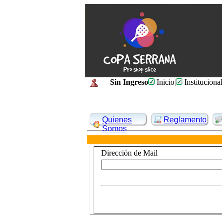
Sin Ingreso
Inicio
|
Instituciona
Quienes
Reglamento
Somos
Dirección de Mail