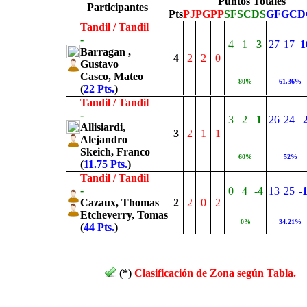
Puntos Totales
Participantes
Pts
PJ
PG
PP
SF
SC
DS
GF
GC
D
Tandil / Tandil
-
4
1
3
27
17
1
Barragan ,
4
2
2
0
Gustavo
Casco, Mateo
80%
61.36%
(
22 Pts.
)
Tandil / Tandil
-
3
2
1
26
24
Allisiardi,
3
2
1
1
Alejandro
Skeich, Franco
60%
52%
(
11.75 Pts.
)
Tandil / Tandil
-
0
4
-4
13
25
-
Cazaux, Thomas
2
2
0
2
Etcheverry, Tomas
0%
34.21%
(
44 Pts.
)
(*)
Clasificación de Zona según Tabla.