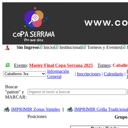
Sin Ingreso
Inicio
|
Institucional
|
Torneos y Eventos
|
J
Evento
:
Master Final Copa Serrana 2025
Torneo
:
Caballe
Información
|
Inscripciones
|
Calendario
|
General
Buscar
"patron" y
MARCAR:
IMPRIMIR Zonas Simples
||
IMPRIMIR Grilla Tradiciona
Posiciones
Grup