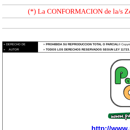
(*) La CONFORMACION de la/s Zon
» DERECHO DE
»
PROHIBIDA SU REPRODUCCION TOTAL O PARCIAL
® Copyri
» AUTOR
»
TODOS LOS DERECHOS RESERVADOS SEGUN LEY 11723.
http://www.