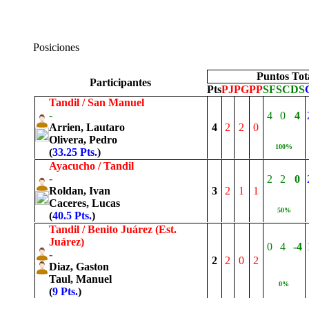
Posiciones
Puntos Tot
Participantes
Pts
PJ
PG
PP
SF
SC
DS
Tandil / San Manuel
-
4
0
4
Arrien, Lautaro
4
2
2
0
Olivera, Pedro
100%
(
33.25 Pts.
)
Ayacucho / Tandil
-
2
2
0
Roldan, Ivan
3
2
1
1
Caceres, Lucas
50%
(
40.5 Pts.
)
Tandil / Benito Juárez (Est.
Juárez)
0
4
-4
-
2
2
0
2
Diaz, Gaston
Taul, Manuel
0%
(
9 Pts.
)