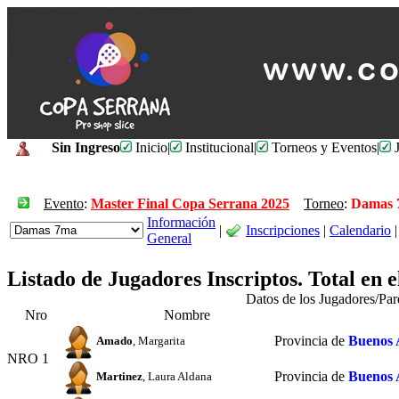
Sin Ingreso
Inicio
|
Institucional
|
Torneos y Eventos
|
J
Evento
:
Master Final Copa Serrana 2025
Torneo
:
Damas 
Información
|
Inscripciones
|
Calendario
|
General
Listado de Jugadores Inscriptos. Total en 
Datos de los Jugadores/Pa
Nro
Nombre
Provincia de
Buenos 
Amado
, Margarita
NRO 1
Provincia de
Buenos 
Martinez
, Laura Aldana