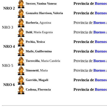
Provincia de
Buenos
Sterzer
, Vanina Vanesa
NRO 2
Provincia de
Buenos
Gonzalez Harrison
, Valeria
Provincia de
Buenos 
Barberia
, Agustina
NRO 3
Provincia de
Buenos 
Dahl
, María Eugenia
Provincia de
Buenos
Pechia
, Yesica
NRO 4
Provincia de
Buenos
Maile
, Guillermina
Provincia de
Buenos 
Torrecilla
, Maria Candela
NRO 5
Provincia de
Buenos 
Simonetti
, Maria
Provincia de
Buenos
Garrido
, Magali
NRO 6
Provincia de
Buenos
Cadona
, Florencia