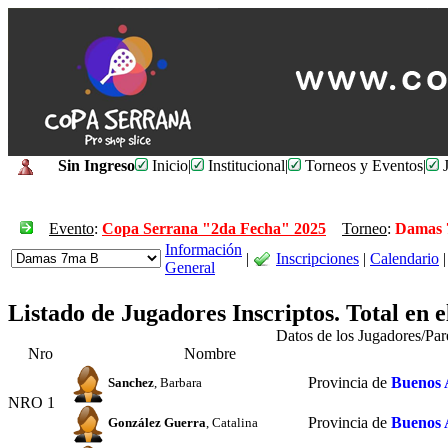
Sin Ingreso
Inicio
|
Institucional
|
Torneos y Eventos
|
J
Evento
:
Copa Serrana "2da Fecha" 2025
Torneo
:
Damas 
Información
|
Inscripciones
|
Calendario
|
General
Listado de Jugadores Inscriptos. Total en 
Datos de los Jugadores/Pa
Nro
Nombre
Provincia de
Buenos 
Sanchez
, Barbara
NRO 1
Provincia de
Buenos 
González Guerra
, Catalina