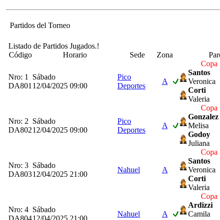
Partidos del Torneo
Listado de Partidos Jugados.!
Código
Horario
Sede
Zona
Par
Copa 
Santos
Nro: 1
Sábado
Pico
A
Veronica
DA801
12/04/2025 09:00
Deportes
Corti
Valeria
Copa 
Gonzalez
Nro: 2
Sábado
Pico
A
Melisa
DA802
12/04/2025 09:00
Deportes
Godoy
Juliana
Copa 
Santos
Nro: 3
Sábado
Nahuel
A
Veronica
DA803
12/04/2025 21:00
Corti
Valeria
Copa 
Ardizzi
Nro: 4
Sábado
Nahuel
A
Camila
DA804
12/04/2025 21:00