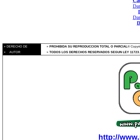
Cab
Dam
Dam
D
» DERECHO DE
»
PROHIBIDA SU REPRODUCCION TOTAL O PARCIAL
® Copyri
» AUTOR
»
TODOS LOS DERECHOS RESERVADOS SEGUN LEY 11723.
http://www.