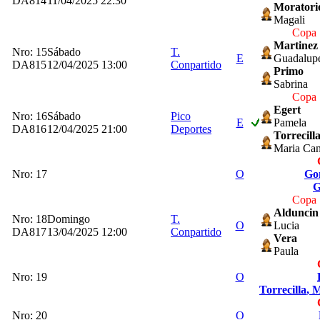
DA814
11/04/2025 22:30
Moratori
Magali
Copa 
Martinez
Nro: 15
Sábado
T.
E
Guadalup
DA815
12/04/2025 13:00
Conpartido
Primo
Sabrina
Copa 
Egert
Nro: 16
Sábado
Pico
E
Pamela
DA816
12/04/2025 21:00
Deportes
Torrecill
Maria Can
Nro: 17
O
Go
G
Copa 
Alduncin
Nro: 18
Domingo
T.
O
Lucia
DA817
13/04/2025 12:00
Conpartido
Vera
Paula
Nro: 19
O
Torrecilla
, 
Nro: 20
O