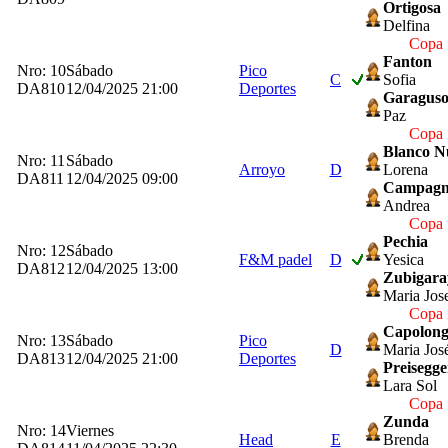
Ortigosa
Delfina
Copa 
Fanton
Nro: 10
Sábado
Pico
C
Sofia
DA810
12/04/2025 21:00
Deportes
Garagus
Paz
Copa 
Blanco 
Nro: 11
Sábado
Arroyo
D
Lorena
DA811
12/04/2025 09:00
Campagn
Andrea
Copa 
Pechia
Nro: 12
Sábado
F&M padel
D
Yesica
DA812
12/04/2025 13:00
Zubigara
Maria Jos
Copa 
Capolon
Nro: 13
Sábado
Pico
D
Maria Jos
DA813
12/04/2025 21:00
Deportes
Preisegge
Lara Sol
Copa 
Zunda
Nro: 14
Viernes
Head
E
Brenda