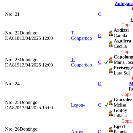
Zubigar
Nro: 21
O
Copa 
Ardizzi
Nro: 22
Domingo
T.
O
Camila
DA818
13/04/2025 12:00
Conpartido
Aguilera
Cecilia
Copa 
Capolon
Nro: 23
Domingo
T.
O
Maria Jos
DA819
13/04/2025 12:00
Conpartido
Preisegge
Lara Sol
Nro: 24
O
M
Ib
Copa 
Gonzalez
Nro: 25
Domingo
Legon-
Q
Melisa
DA820
13/04/2025 15:00
Godoy
Juliana
Copa 
Egert
Nro: 26
Domingo
Arroyo
Q
Pamela