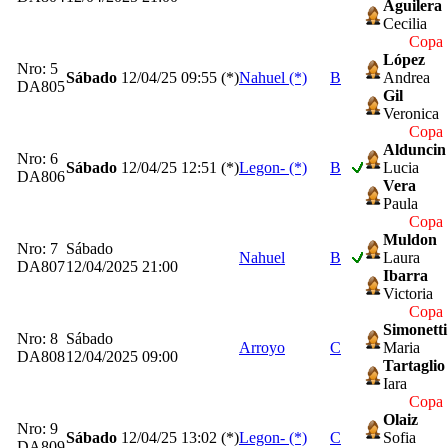
Aguilera
Cecilia
Copa 
López
Nro: 5
Sábado
12/04/25
09:55 (*)
Nahuel (*)
B
Andrea
DA805
Gil
Veronica
Copa 
Alduncin
Nro: 6
Sábado
12/04/25
12:51 (*)
Legon- (*)
B
Lucia
DA806
Vera
Paula
Copa 
Muldon
Nro: 7
Sábado
Nahuel
B
Laura
DA807
12/04/2025 21:00
Ibarra
Victoria
Copa 
Simonetti
Nro: 8
Sábado
Arroyo
C
Maria
DA808
12/04/2025 09:00
Tartaglio
Iara
Copa 
Olaiz
Nro: 9
Sábado
12/04/25
13:02 (*)
Legon- (*)
C
Sofia
DA809