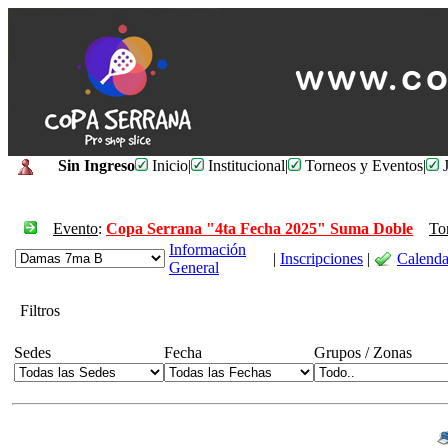
Sin Ingreso
Inicio
|
Institucional
|
Torneos y Eventos
|
J
Evento
:
Copa Serrana "4ta Fecha 2025" Suma Doble
To
Información
|
Inscripciones
|
Calenda
General
Filtros
Sedes
Fecha
Grupos / Zonas