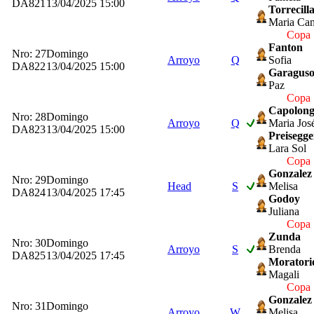
DA821
13/04/2025 15:00
Torrecill
Maria Can
Copa 
Fanton
Nro: 27
Domingo
Arroyo
Q
Sofia
DA822
13/04/2025 15:00
Garagus
Paz
Copa 
Capolon
Nro: 28
Domingo
Arroyo
Q
Maria Jos
DA823
13/04/2025 15:00
Preisegge
Lara Sol
Copa 
Gonzalez
Nro: 29
Domingo
Head
S
Melisa
DA824
13/04/2025 17:45
Godoy
Juliana
Copa 
Zunda
Nro: 30
Domingo
Arroyo
S
Brenda
DA825
13/04/2025 17:45
Moratori
Magali
Copa 
Gonzalez
Nro: 31
Domingo
Arroyo
W
Melisa