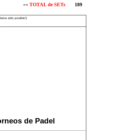
»»
TOTAL de SETs
189
iera sido posible!)
3
orneos de Padel