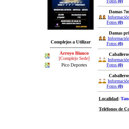
Fotos
(0)
Damas 7
Informació
Fotos
(0)
Damas pri
Informació
Complejos a Utilizar
Fotos
(0)
-----------------------------
Arroyo Blanco
Caballeros
[Complejo Sede]
Informació
Pico Deportes
Fotos
(0)
Caballero
Informació
Fotos
(0)
Localidad
:
Tan
Teléfonos de C