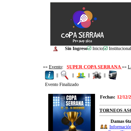
Sin Ingreso
Inicio
|
Instituciona
»»
Evento
:
SUPER COPA SERRANA
»»
L
||
||
||
||
Evento Finalizado
Fechas:
12/12/
TORNEOS AS
Damas 6t
Informació