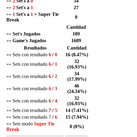
»»
2
Set's a
0
54
»»
2
Set's a
1
27
»»
1
Set's a
1
+ Super Tie
0
Break
Cantidad
»»
Set's Jugados
189
»»
Game's Jugados
1689
Resultados
Cantidad
»» Sets con resultado
6
/
0
16 (8.47%)
32
»» Sets con resultado
6
/
1
(16.93%)
34
»» Sets con resultado
6
/
2
(17.99%)
46
»» Sets con resultado
6
/
3
(24.34%)
32
»» Sets con resultado
6
/
4
(16.93%)
»» Sets con resultado
7
/
5
14 (7.41%)
»» Sets con resultado
7
/
6
15 (7.94%)
»» Sets modo
Super Tie
0 (0%)
Break