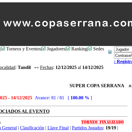
l
|
Torneos y Eventos
|
Jugadores
|
Ranking
|
Sedes
¡ Registr
ocalidad
:
Tandil
»»
Fechas
:
12/12/2025
al
14/12/2025
SUPER COPA SERRANA
2025
-
14/12/2025
Avance: 81 / 81 [
100.00 %
]
OCIADOS AL EVENTO
a
n General
|
Clasificación
|
Llave Final
|
Partidos Jugados
:
19/19
|