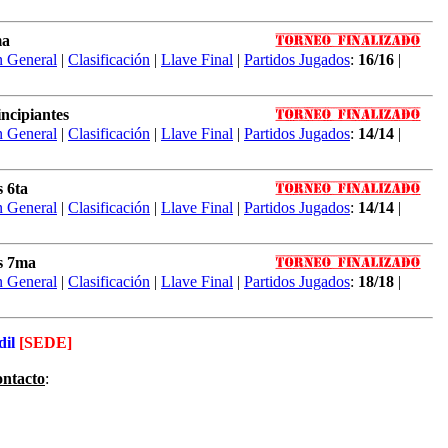
ma
n General
|
Clasificación
|
Llave Final
|
Partidos Jugados
:
16/16
|
ncipiantes
n General
|
Clasificación
|
Llave Final
|
Partidos Jugados
:
14/14
|
 6ta
n General
|
Clasificación
|
Llave Final
|
Partidos Jugados
:
14/14
|
s 7ma
n General
|
Clasificación
|
Llave Final
|
Partidos Jugados
:
18/18
|
dil
[SEDE]
ontacto
: